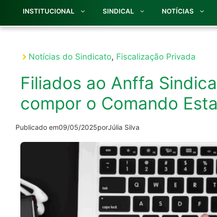
INSTITUCIONAL
SINDICAL
NOTÍCIAS
Notícias do Sindicato
,
Fiscalização Privada
Filiados ao Anffa Sindic
compor o Comando Estad
Publicado em
09/05/2025
por
Júlia Silva