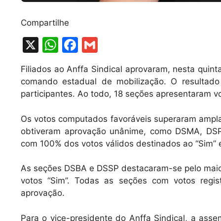
Compartilhe
X
W
F
G
h
a
m
Filiados ao Anffa Sindical aprovaram, nesta quint
at
c
ai
comando estadual de mobilização. O resultado 
s
e
l
participantes. Ao todo, 18 seções apresentaram v
A
b
Os votos computados favoráveis superaram ampla
p
o
obtiveram aprovação unânime, como DSMA, DS
p
o
com 100% dos votos válidos destinados ao “Sim” 
k
As seções DSBA e DSSP destacaram-se pelo maio
votos “Sim”. Todas as seções com votos regi
aprovação.
Para o vice-presidente do Anffa Sindical, a asse