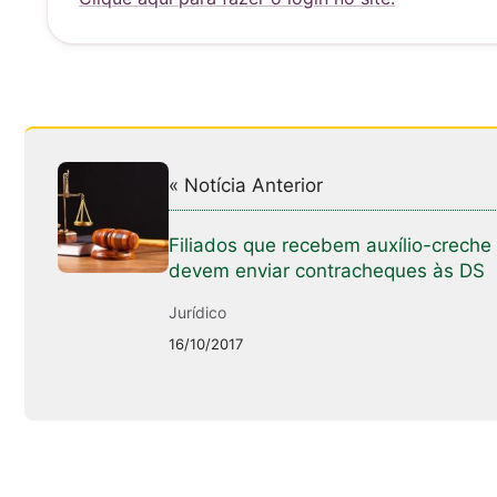
A
b
p
o
p
o
k
« Notícia Anterior
Filiados que recebem auxílio-creche
devem enviar contracheques às DS
Jurídico
16/10/2017