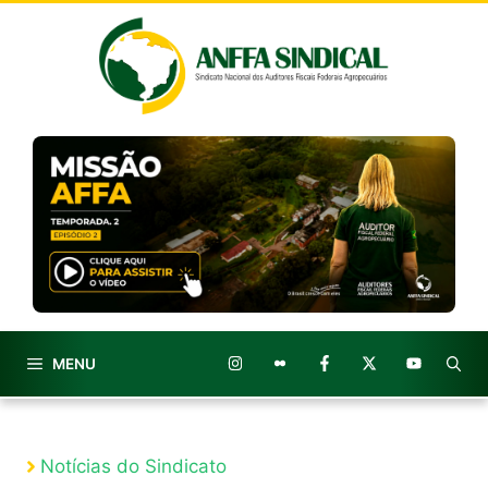
Pular
para
o
conteúdo
MENU
Notícias do Sindicato