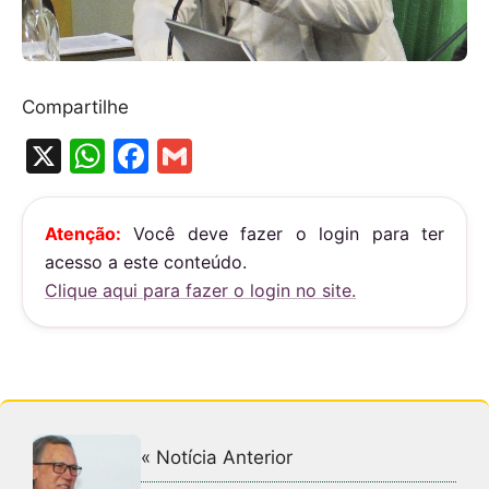
Compartilhe
X
W
F
G
h
a
m
at
c
ai
Atenção:
Você deve fazer o login para ter
s
e
l
acesso a este conteúdo.
A
b
Clique aqui para fazer o login no site.
p
o
p
o
k
« Notícia Anterior