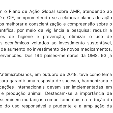
m o Plano de Ação Global sobre AMR, atendendo ao
O e OIE, comprometendo-se a elaborar planos de ação
cos melhorar a conscientização e compreensão sobre o
tífica, por meio da vigilância e pesquisa; reduzir a
zes de higiene e prevenção; otimizar o uso de
s econômicos voltados ao investimento sustentável,
e de aumento no investimento de novos medicamentos,
intervenções. Dos 194 países-membros da OMS, 93 já
 Antimicrobianos, em outubro de 2018, teve como lema
 para garantir uma resposta de sucesso, harmonizada e
ndações internacionais devem ser implementadas em
e e produção animal. Destacam-se a importância de
 disseminem mudanças comportamentais na redução do
ão do uso responsável e prudente e a ampliação da