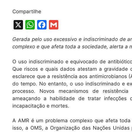
Compartilhe
X
W
F
G
h
a
m
Gerada pelo uso excessivo e indiscriminado de an
at
c
ai
complexo e que afeta toda a sociedade, alerta a 
s
e
l
A
b
O uso indiscriminado e equivocado de antibióti
Que riscos e quais dados atestam a gravidade
p
o
esclarece que a resistência aos antimicrobianos (
p
o
do tempo. No entanto, o uso indiscriminado e 
k
processo. Novos mecanismos de resistência 
ameaçando a habilidade de tratar infecções
incapacitação e mortes.
A AMR é um problema complexo que afeta toda a
isso, a OMS, a Organização das Nações Unidas p