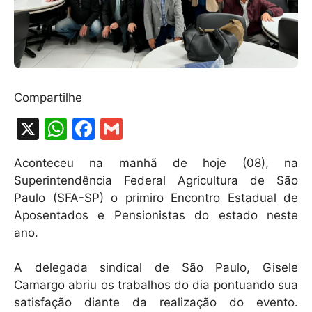
Compartilhe
X
W
F
G
h
a
m
Aconteceu na manhã de hoje (08), na
at
c
ai
Superintendência Federal Agricultura de São
s
e
l
Paulo (SFA-SP) o primiro Encontro Estadual de
A
b
Aposentados e Pensionistas do estado neste
ano.
p
o
p
o
A delegada sindical de São Paulo, Gisele
k
Camargo abriu os trabalhos do dia pontuando sua
satisfação diante da realização do evento.