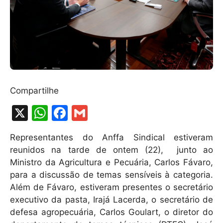
Compartilhe
X
W
F
G
h
a
m
Representantes do Anffa Sindical estiveram
at
c
ai
reunidos na tarde de ontem (22), junto ao
s
e
l
Ministro da Agricultura e Pecuária, Carlos Fávaro,
A
b
para a discussão de temas sensíveis à categoria.
Além de Fávaro, estiveram presentes o secretário
p
o
executivo da pasta, Irajá Lacerda, o secretário de
p
o
defesa agropecuária, Carlos Goulart, o diretor do