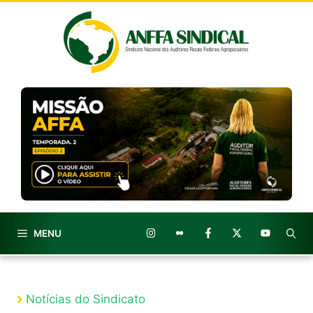
Pular
para
o
conteúdo
MENU
Notícias do Sindicato