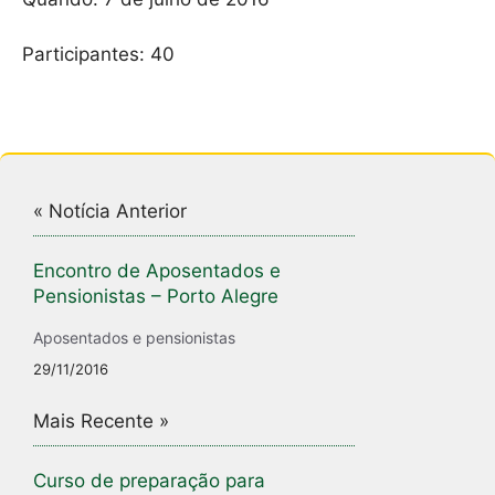
p
o
p
o
Participantes: 40
k
« Notícia Anterior
Encontro de Aposentados e
Pensionistas – Porto Alegre
Aposentados e pensionistas
29/11/2016
Mais Recente »
Curso de preparação para