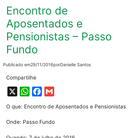
Encontro de
Aposentados e
Pensionistas – Passo
Fundo
Publicado em
29/11/2016
por
Danielle Santos
Compartilhe
X
W
F
G
h
a
m
O que: Encontro de Aposentados e Pensionistas
at
c
ai
s
e
l
Onde: Passo Fundo
A
b
Quando: 7 de julho de 2016