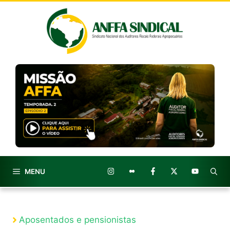
Pular
para
o
conteúdo
MENU
Aposentados e pensionistas