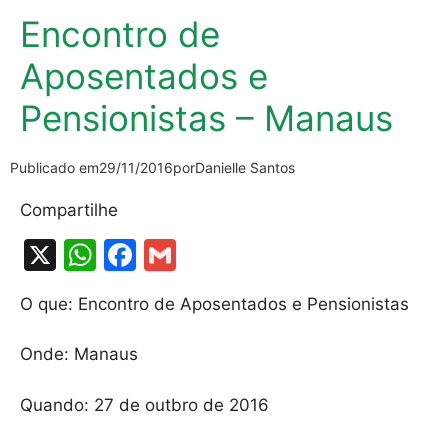
Encontro de
Aposentados e
Pensionistas – Manaus
Publicado em
29/11/2016
por
Danielle Santos
Compartilhe
X
W
F
G
h
a
m
O que: Encontro de Aposentados e Pensionistas
at
c
ai
s
e
l
Onde: Manaus
A
b
Quando: 27 de outbro de 2016
p
o
p
o