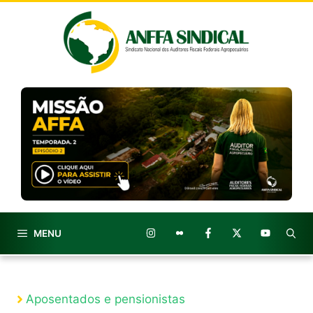
Pular
para
o
conteúdo
MENU
Aposentados e pensionistas