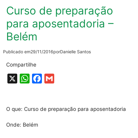
Curso de preparação
para aposentadoria –
Belém
Publicado em
29/11/2016
por
Danielle Santos
Compartilhe
X
W
F
G
h
a
m
at
c
ai
s
e
l
O que: Curso de preparação para aposentadoria
A
b
Onde: Belém
p
o
p
o