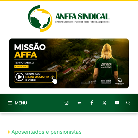
Pular
para
o
conteúdo
MENU
Aposentados e pensionistas