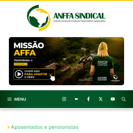
Pular
para
o
conteúdo
MENU
Aposentados e pensionistas