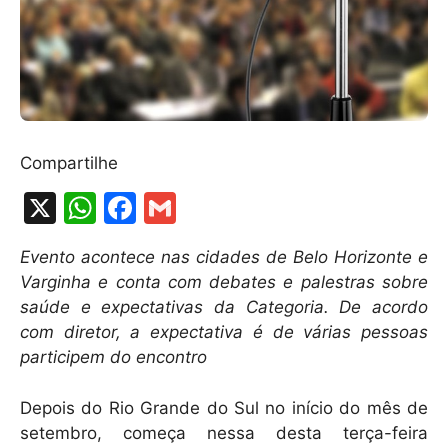
Compartilhe
X
W
F
G
h
a
m
Evento acontece nas cidades de Belo Horizonte e
at
c
ai
Varginha e conta com debates e palestras sobre
s
e
l
saúde e expectativas da Categoria. De acordo
A
b
com diretor, a expectativa é de várias pessoas
participem do encontro
p
o
p
o
Depois do Rio Grande do Sul no início do mês de
k
setembro, começa nessa desta terça-feira