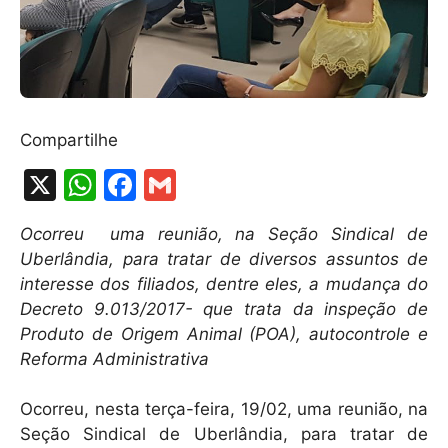
Compartilhe
X
W
F
G
h
a
m
Ocorreu uma reunião, na Seção Sindical de
at
c
ai
Uberlândia, para tratar de diversos assuntos de
s
e
l
interesse dos filiados, dentre eles, a mudança do
A
b
Decreto 9.013/2017- que trata da inspeção de
Produto de Origem Animal (POA), autocontrole e
p
o
Reforma Administrativa
p
o
k
Ocorreu, nesta terça-feira, 19/02, uma reunião, na
Seção Sindical de Uberlândia, para tratar de