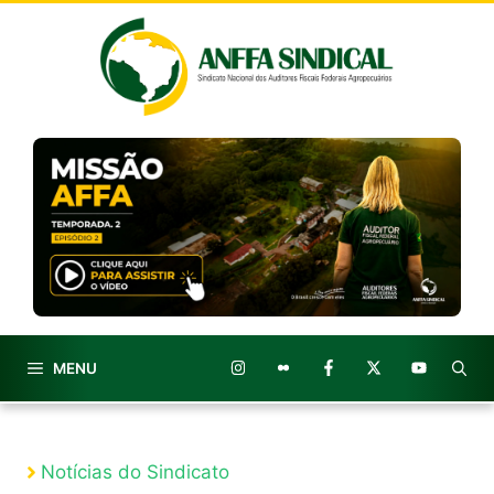
Pular
para
o
conteúdo
MENU
Notícias do Sindicato