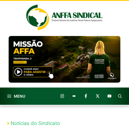
Pular
para
o
conteúdo
MENU
Notícias do Sindicato