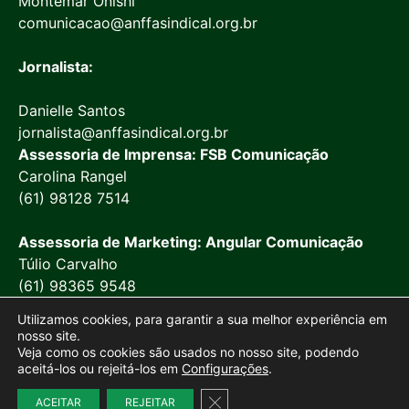
Montemar Onishi
comunicacao@anffasindical.org.br
Jornalista:
Danielle Santos
jornalista@anffasindical.org.br
Assessoria de Imprensa: FSB Comunicação
Carolina Rangel
(61) 98128 7514
Assessoria de Marketing: Angular Comunicação
Túlio Carvalho
(61) 98365 9548
Utilizamos cookies, para garantir a sua melhor experiência em
nosso site.
Veja como os cookies são usados no nosso site, podendo
aceitá-los ou rejeitá-los em
Configurações
.
© 2026 Anffa Sindical
Close GDPR Cookie Banner
ACEITAR
REJEITAR
Site desenvolvido por
Marketing Objetivo