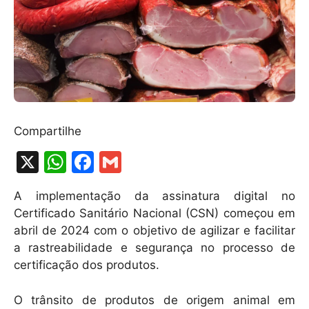
Compartilhe
X
W
F
G
h
a
m
A implementação da assinatura digital no
at
c
ai
Certificado Sanitário Nacional (CSN) começou em
s
e
l
abril de 2024 com o objetivo de agilizar e facilitar
A
b
a rastreabilidade e segurança no processo de
certificação dos produtos.
p
o
p
o
O trânsito de produtos de origem animal em