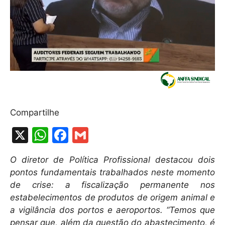
Compartilhe
X
W
F
G
h
a
m
O diretor de Política Profissional destacou dois
at
c
ai
pontos fundamentais trabalhados neste momento
s
e
l
de crise: a fiscalização permanente nos
A
b
estabelecimentos de produtos de origem animal e
a vigilância dos portos e aeroportos. “Temos que
p
o
pensar que, além da questão do abastecimento, é