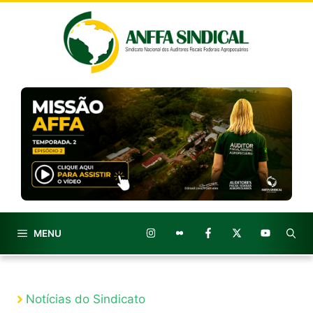
Pular
para
o
conteúdo
MENU
Notícias do Sindicato