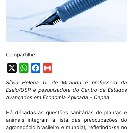
Compartilhe
X
W
F
G
h
a
m
Sílvia Helena G. de Miranda é professora da
at
c
ai
Esalq/USP e pesquisadora do Centro de Estudos
s
e
l
Avançados em Economia Aplicada – Cepea
A
b
Há décadas as questões sanitárias de plantas e
p
o
animais integram a lista das preocupações do
p
o
agronegócio brasileiro e mundial, refletindo-se no