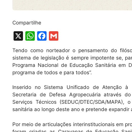
Compartilhe
X
W
F
G
h
a
m
Tendo como norteador o pensamento do filósof
at
c
ai
sistema de legislação é sempre impotente se, pa
s
e
l
Programa Nacional de Educação Sanitária em D
A
b
programa de todos e para todos”.
p
o
Inserido no Sistema Unificado de Atenção à
p
o
Secretaria de Defesa Agropecuária através d
k
Serviços Técnicos (SEDUC/DTEC/SDA/MAPA), o
sanitária ao longo deste ano e pretende expandir
Por meio de articulações interinstitucionais em p
foram criadas as Caravanas de Educação Sani