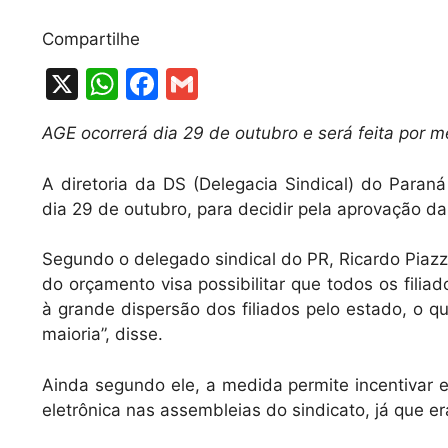
Compartilhe
X
W
F
G
h
a
m
AGE ocorrerá dia 29 de outubro e será feita por m
at
c
ai
s
e
l
A diretoria da DS (Delegacia Sindical) do Paraná
A
b
dia 29 de outubro, para decidir pela aprovação d
p
o
Segundo o delegado sindical do PR, Ricardo Piazze
p
o
do orçamento visa possibilitar que todos os filia
k
à grande dispersão dos filiados pelo estado, o que
maioria”, disse.
Ainda segundo ele, a medida permite incentivar e 
eletrônica nas assembleias do sindicato, já que 