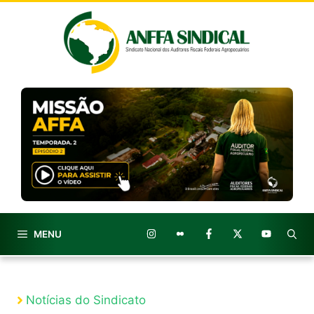
Pular
para
o
conteúdo
MENU
Notícias do Sindicato