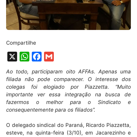
Compartilhe
X
W
F
G
h
a
m
Ao todo, participaram oito AFFAs. Apenas uma
at
c
ai
filiada não pode comparecer. O interesse dos
s
e
l
colegas foi elogiado por Piazzetta. “Muito
A
b
importante ver essa integração na busca de
fazermos o melhor para o Sindicato e
p
o
consequentemente para os filiados”.
p
o
k
O delegado sindical do Paraná, Ricardo Piazzetta,
esteve, na quinta-feira (3/10), em Jacarezinho e