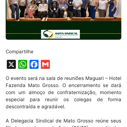
Compartilhe
X
W
F
G
h
a
m
O evento será na sala de reuniões Maguari – Hotel
at
c
ai
Fazenda Mato Grosso. O encerramento se dará
s
e
l
com um almoço de confraternização, momento
A
b
especial para reunir os colegas de forma
descontraída e agradável.
p
o
p
o
A Delegacia Sindical de Mato Grosso reúne seus