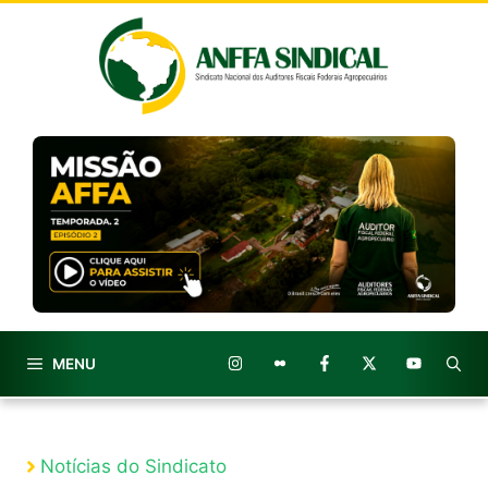
Pular
para
o
conteúdo
MENU
Notícias do Sindicato