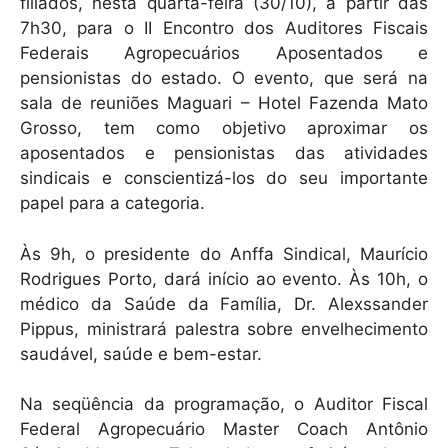
k
filiados, nesta quarta-feira (30/10), a partir das
7h30, para o II Encontro dos Auditores Fiscais
Federais Agropecuários Aposentados e
pensionistas do estado. O evento, que será na
sala de reuniões Maguari – Hotel Fazenda Mato
Grosso, tem como objetivo aproximar os
aposentados e pensionistas das atividades
sindicais e conscientizá-los do seu importante
papel para a categoria.
Às 9h, o presidente do Anffa Sindical, Maurício
Rodrigues Porto, dará início ao evento. Às 10h, o
médico da Saúde da Família, Dr. Alexssander
Pippus, ministrará palestra sobre envelhecimento
saudável, saúde e bem-estar.
Na seqüência da programação, o Auditor Fiscal
Federal Agropecuário Master Coach Antônio