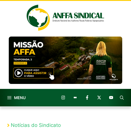
Pular
para
o
conteúdo
MENU
Notícias do Sindicato