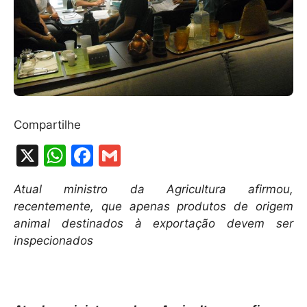
Compartilhe
X
W
F
G
h
a
m
Atual ministro da Agricultura afirmou,
at
c
ai
recentemente, que apenas produtos de origem
s
e
l
animal destinados à exportação devem ser
A
b
inspecionados
p
o
p
o