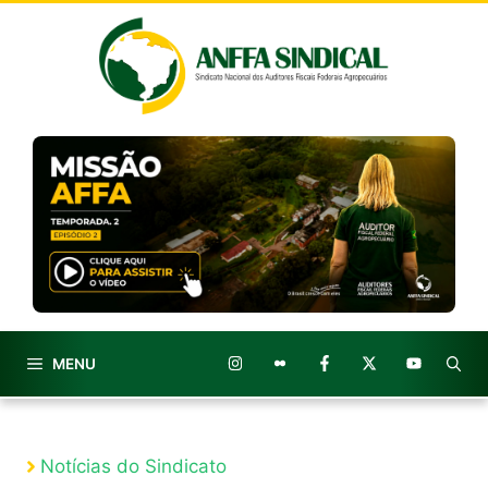
Pular
para
o
conteúdo
MENU
Notícias do Sindicato