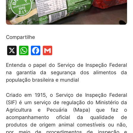
Compartilhe
X
W
F
G
h
a
m
Entenda o papel do Serviço de Inspeção Federal
at
c
ai
na garantia da segurança dos alimentos da
s
e
l
população brasileira e mundial
A
b
Criado em 1915, o Serviço de Inspeção Federal
p
o
(SIF) é um serviço de regulação do Ministério da
p
o
Agricultura e Pecuária (Mapa) que faz o
k
acompanhamento oficial da qualidade de
produtos de origem animal comestíveis ou não,
por meio de procedimentos de inspeção e