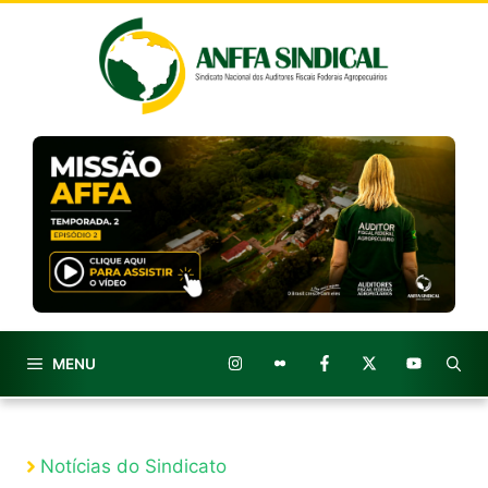
Pular
para
o
conteúdo
MENU
Notícias do Sindicato