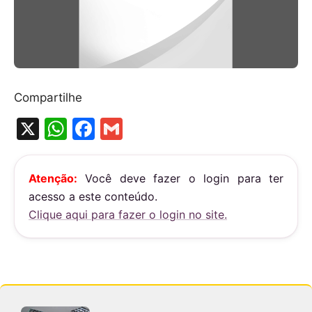
Compartilhe
X
W
F
G
h
a
m
at
c
ai
Atenção:
Você deve fazer o login para ter
s
e
l
acesso a este conteúdo.
A
b
Clique aqui para fazer o login no site.
p
o
p
o
k