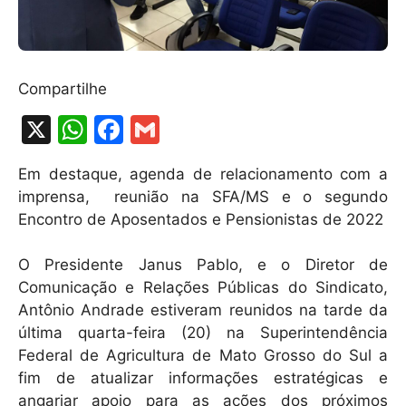
Compartilhe
X
W
F
G
h
a
m
Em destaque, agenda de relacionamento com a
at
c
ai
imprensa, reunião na SFA/MS e o segundo
s
e
l
Encontro de Aposentados e Pensionistas de 2022
A
b
O Presidente Janus Pablo, e o Diretor de
p
o
Comunicação e Relações Públicas do Sindicato,
p
o
Antônio Andrade estiveram reunidos na tarde da
k
última quarta-feira (20) na Superintendência
Federal de Agricultura de Mato Grosso do Sul a
fim de atualizar informações estratégicas e
angariar apoio para as ações dos próximos