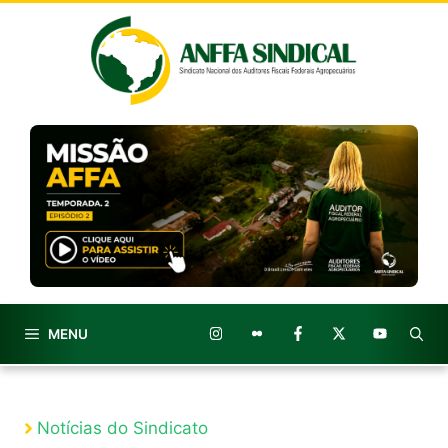
Pular
para
o
conteúdo
MENU
Notícias do Sindicato