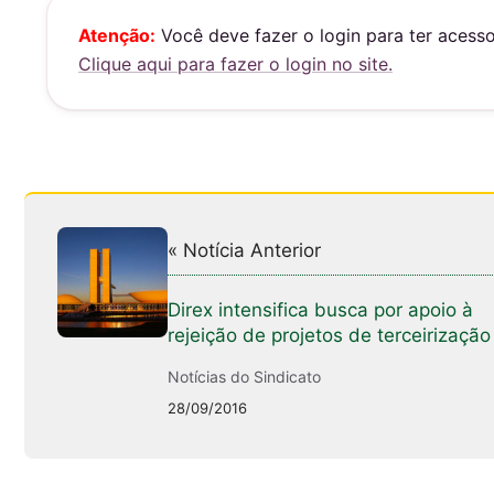
at
c
ai
s
e
l
Atenção:
Você deve fazer o login para ter acess
Clique aqui para fazer o login no site.
A
b
p
o
p
o
k
« Notícia Anterior
Direx intensifica busca por apoio à
rejeição de projetos de terceirização
Notícias do Sindicato
28/09/2016