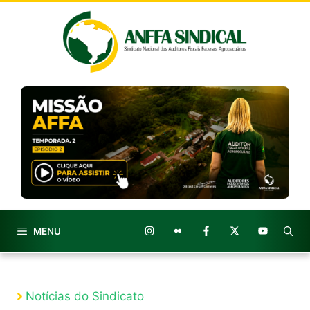
Pular
para
o
conteúdo
MENU
Notícias do Sindicato