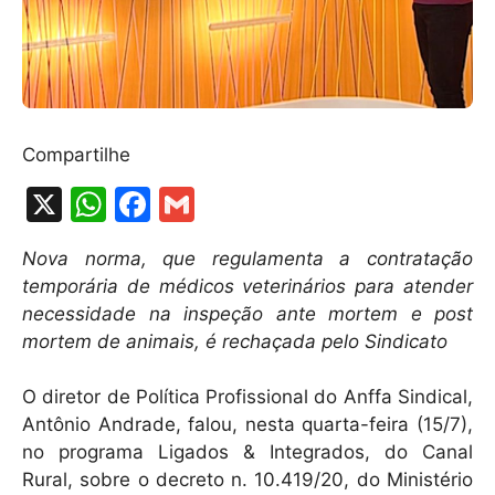
Compartilhe
X
W
F
G
h
a
m
Nova norma, que regulamenta a contratação
at
c
ai
temporária de médicos veterinários para atender
s
e
l
necessidade na inspeção ante mortem e post
A
b
mortem de animais, é rechaçada pelo Sindicato
p
o
O diretor de Política Profissional do Anffa Sindical,
p
o
Antônio Andrade, falou, nesta quarta-feira (15/7),
k
no programa Ligados & Integrados, do Canal
Rural, sobre o decreto n. 10.419/20, do Ministério