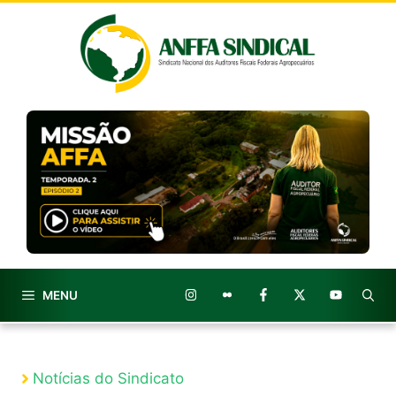
Pular
para
o
conteúdo
MENU
Notícias do Sindicato