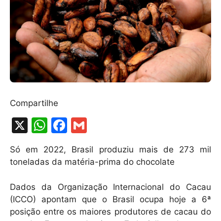
Compartilhe
X
W
F
G
h
a
m
Só em 2022, Brasil produziu mais de 273 mil
at
c
ai
toneladas da matéria-prima do chocolate
s
e
l
A
b
Dados da Organização Internacional do Cacau
(ICCO) apontam que o Brasil ocupa hoje a 6ª
p
o
posição entre os maiores produtores de cacau do
p
o