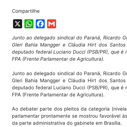
Compartilhe
X
W
F
G
h
a
m
Junto ao delegado sindical do Paraná, Ricardo Gui
at
c
ai
Gleri Bahia Mangger e Cláudia Hirt dos Santos
s
e
l
deputado federal Luciano Ducci (PSB/PR), que 
A
b
FPA (Frente Parlamentar de Agricultura).
p
o
Junto ao delegado sindical do Paraná, Ricardo Gui
p
o
Gleri Bahia Mangger e Cláudia Hirt dos Santos
k
deputado federal Luciano Ducci (PSB/PR), que 
FPA (Frente Parlamentar de Agricultura).
Ao debater parte dos pleitos da categoria (nivelam
parlamentar prontamente se mostrou favorável à
da parte administrativa do gabinete em Brasília.