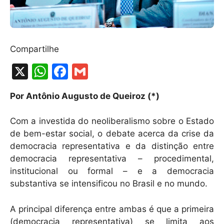
Compartilhe
X
W
F
G
h
a
m
Por Antônio Augusto de Queiroz (*)
at
c
ai
s
e
l
Com a investida do neoliberalismo sobre o Estado
A
b
de bem-estar social, o debate acerca da crise da
democracia representativa e da distinção entre
p
o
democracia representativa – procedimental,
p
o
institucional ou formal – e a democracia
k
substantiva se intensificou no Brasil e no mundo.
A principal diferença entre ambas é que a primeira
(democracia representativa) se limita aos