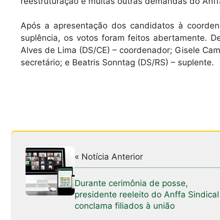
reestruturação e muitas outras demandas do Anffa
Após a apresentação dos candidatos à coorden
suplência, os votos foram feitos abertamente. De
Alves de Lima (DS/CE) – coordenador; Gisele Camar
secretário; e Beatris Sonntag (DS/RS) – suplente.
« Notícia Anterior
Durante cerimônia de posse,
presidente reeleito do Anffa Sindical
conclama filiados à união