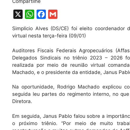
Compartilhe
X
W
F
G
h
a
m
Simplicio Alves (DS/CE) foi eleito coordenador
at
c
ai
virtual nesta terça-feira (09/01)
s
e
l
A
b
Auditores Fiscais Federais Agropecuários (Aff
Delegados Sindicais no triênio 2023 – 2026 for
p
o
realizada por meio de reunião virtual comanda
p
o
Machado, e o presidente da entidade, Janus Pabl
k
Na oportunidade, Rodrigo Machado explicou co
seguida leu partes do regimento interno, no qu
Diretora.
Em seguida, Janus Pablo falou sobre a importânc
o próximo triênio. “Por meio de muito trab