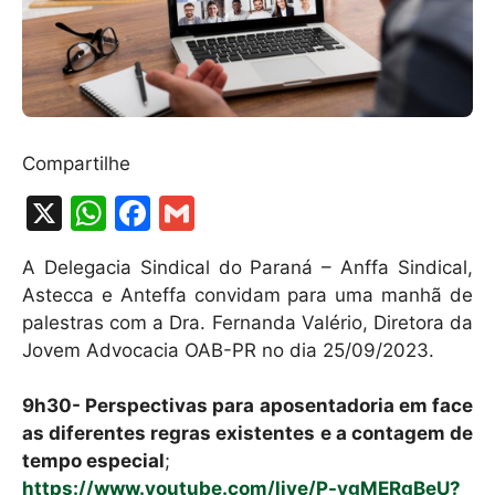
Compartilhe
X
W
F
G
h
a
m
A Delegacia Sindical do Paraná – Anffa Sindical,
at
c
ai
Astecca e Anteffa convidam para uma manhã de
s
e
l
palestras com a Dra. Fernanda Valério, Diretora da
A
b
Jovem Advocacia OAB-PR no dia 25/09/2023.
p
o
9h30- Perspectivas para aposentadoria em face
p
o
as diferentes regras existentes e a contagem de
k
tempo especial
;
https://www.youtube.com/live/P-ygMERgBeU?