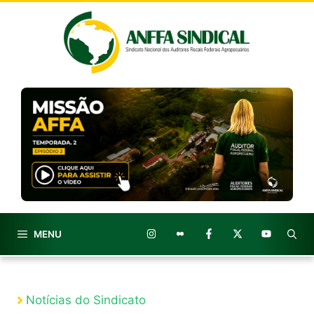
Pular
para
o
conteúdo
MENU
Notícias do Sindicato