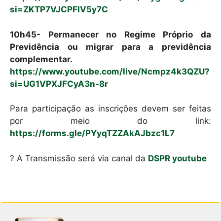
si=ZKTP7VJCPFIV5y7C
10h45- Permanecer no Regime Próprio da
Previdência ou migrar para a previdência
complementar.
https://www.youtube.com/live/Ncmpz4k3QZU?
si=UG1VPXJFCyA3n-8r
Para participação as inscrições devem ser feitas
por meio do link:
https://forms.gle/PYyqTZZAkAJbzc1L7
? A Transmissão será via canal da
DSPR youtube