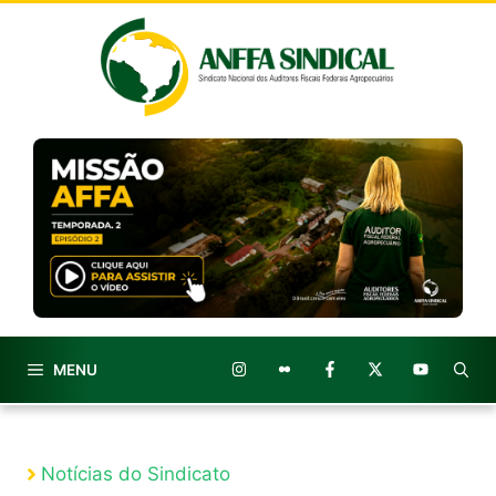
Pular
para
o
conteúdo
MENU
Notícias do Sindicato