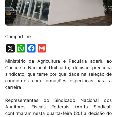
Compartilhe
X
W
F
G
h
a
m
Ministério da Agricultura e Pecuária aderiu ao
at
c
ai
Concurso Nacional Unificado; decisão preocupa
s
e
l
sindicato, que teme por qualidade na seleção de
A
b
candidatos com formações específicas para a
carreira
p
o
p
o
Representantes do Sindicado Nacional dos
k
Auditores Fiscais Federais (Anffa Sindical)
confirmaram nesta quarta-feira (20) a decisão do