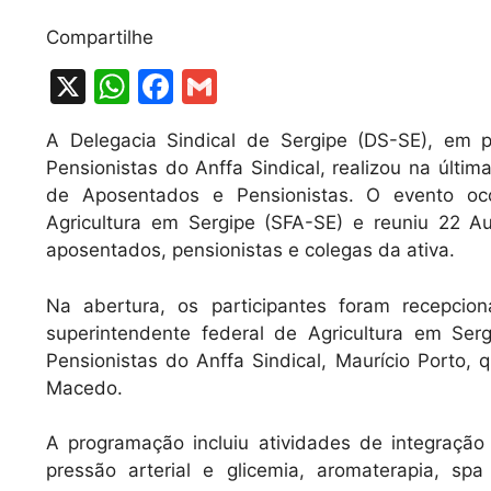
Compartilhe
X
W
F
G
h
a
m
A Delegacia Sindical de Sergipe (DS-SE), em 
at
c
ai
Pensionistas do Anffa Sindical, realizou na últim
s
e
l
de Aposentados e Pensionistas. O evento oco
A
b
Agricultura em Sergipe (SFA-SE) e reuniu 22 Aud
aposentados, pensionistas e colegas da ativa.
p
o
p
o
Na abertura, os participantes foram recepcio
k
superintendente federal de Agricultura em Ser
Pensionistas do Anffa Sindical, Maurício Porto,
Macedo.
A programação incluiu atividades de integraçã
pressão arterial e glicemia, aromaterapia, spa