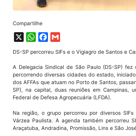
Compartilhe
X
W
F
G
h
a
m
DS-SP percorreu SIFs e o Vigiagro de Santos e C
at
c
ai
s
e
l
A Delegacia Sindical de São Paulo (DS-SP) fez
A
b
percorrendo diversas cidades do estado, iniciado
dos AFFAs que atuam no Porto de Santos, passand
p
o
SP), na capital, duas reuniões em Campinas, u
p
o
Federal de Defesa Agropecuária (LFDA).
k
Na região, o grupo percorreu por diversos SIFs
Várzea Paulista. A agenda também percorreu SIF
Araçatuba, Andradina, Promissão, Lins e São José