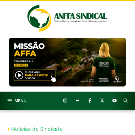
Pular
para
o
conteúdo
MENU
Notícias do Sindicato