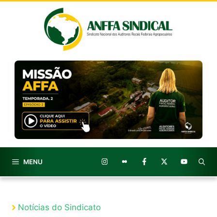
Pular
para
o
conteúdo
MENU
Notícias do Sindicato