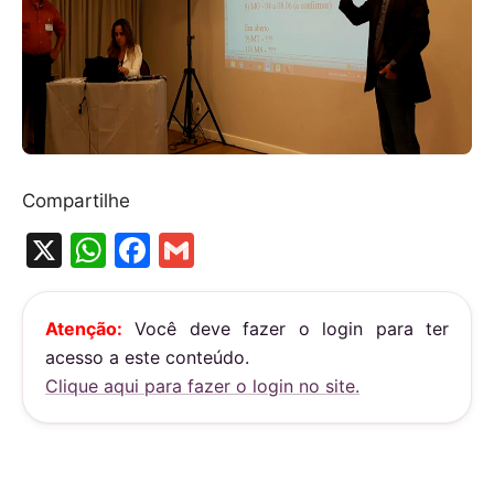
Compartilhe
X
W
F
G
h
a
m
at
c
ai
Atenção:
Você deve fazer o login para ter
s
e
l
acesso a este conteúdo.
A
b
Clique aqui para fazer o login no site.
p
o
p
o