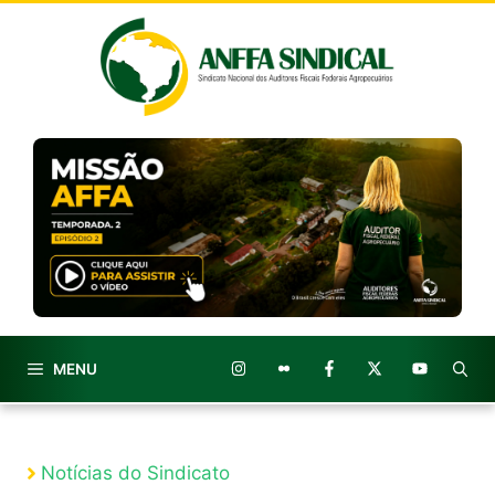
Pular
para
o
conteúdo
MENU
Notícias do Sindicato