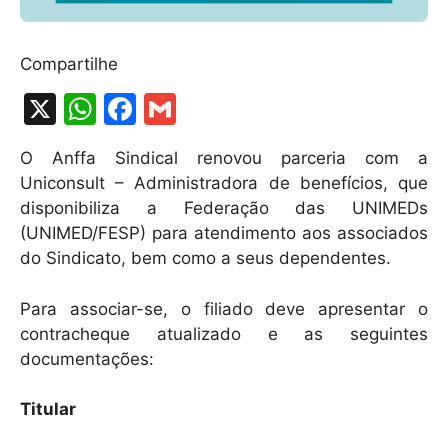
Compartilhe
X
W
F
G
h
a
m
O Anffa Sindical renovou parceria com a
at
c
ai
Uniconsult – Administradora de benefícios, que
s
e
l
disponibiliza a Federação das UNIMEDs
A
b
(UNIMED/FESP) para atendimento aos associados
do Sindicato, bem como a seus dependentes.
p
o
p
o
Para associar-se, o filiado deve apresentar o
k
contracheque atualizado e as seguintes
documentações:
Titular