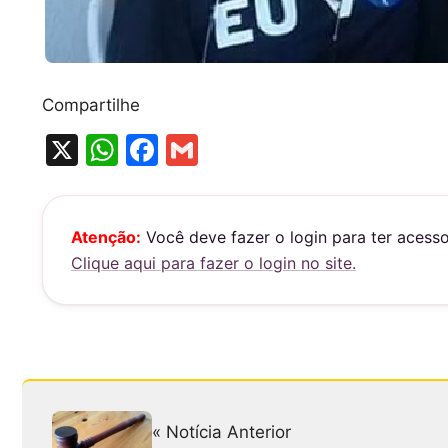
Compartilhe
X
W
F
G
h
a
m
at
c
ai
s
e
l
Atenção:
Você deve fazer o login para ter acess
Clique aqui para fazer o login no site.
A
b
p
o
p
o
k
« Notícia Anterior