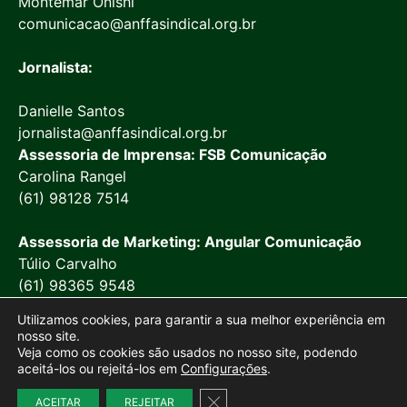
Montemar Onishi
comunicacao@anffasindical.org.br
Jornalista:
Danielle Santos
jornalista@anffasindical.org.br
Assessoria de Imprensa: FSB Comunicação
Carolina Rangel
(61) 98128 7514
Assessoria de Marketing: Angular Comunicação
Túlio Carvalho
(61) 98365 9548
Utilizamos cookies, para garantir a sua melhor experiência em
nosso site.
Veja como os cookies são usados no nosso site, podendo
aceitá-los ou rejeitá-los em
Configurações
.
© 2026 Anffa Sindical
Close GDPR Cookie Banner
Site desenvolvido por
Marketing Objetivo
ACEITAR
REJEITAR