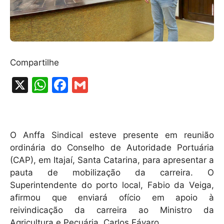
Compartilhe
X
W
F
G
h
a
m
at
c
ai
s
e
l
O Anffa Sindical esteve presente em reunião
A
b
ordinária do Conselho de Autoridade Portuária
(CAP), em Itajaí, Santa Catarina, para apresentar a
p
o
pauta de mobilização da carreira. O
p
o
Superintendente do porto local, Fabio da Veiga,
k
afirmou que enviará ofício em apoio à
reivindicação da carreira ao Ministro da
Agricultura e Pecuária, Carlos Fávaro.