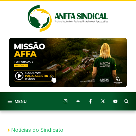
Pular
para
o
conteúdo
MENU
Notícias do Sindicato