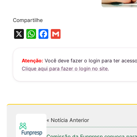
Compartilhe
X
W
F
G
h
a
m
at
c
ai
s
e
l
Atenção:
Você deve fazer o login para ter acess
Clique aqui para fazer o login no site.
A
b
p
o
p
o
k
« Notícia Anterior
Comissão da Funpresp convoca par