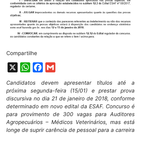
Compartilhe
X
W
F
G
h
a
m
Candidatos devem apresentar títulos até a
at
c
ai
próxima segunda-feira (15/01) e prestar prova
s
e
l
discursiva no dia 21 de janeiro de 2018, conforme
A
b
determinado em novo edital da ESAF. Concurso é
para provimento de 300 vagas para Auditores
p
o
Agropecuários – Médicos Veterinários, mas está
p
o
longe de suprir carência de pessoal para a carreira
k