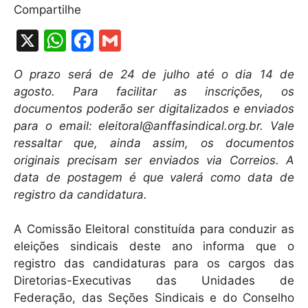
Compartilhe
X
W
F
G
h
a
m
O prazo será de 24 de julho até o dia 14 de
at
c
ai
agosto. Para facilitar as inscrições, os
s
e
l
documentos poderão ser digitalizados e enviados
A
b
para o email: eleitoral@anffasindical.org.br. Vale
ressaltar que, ainda assim, os documentos
p
o
originais precisam ser enviados via Correios. A
p
o
data de postagem é que valerá como data de
k
registro da candidatura.
A Comissão Eleitoral constituída para conduzir as
eleições sindicais deste ano informa que o
registro das candidaturas para os cargos das
Diretorias-Executivas das Unidades de
Federação, das Seções Sindicais e do Conselho