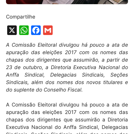
Compartilhe
X
W
F
G
h
a
m
A Comissão Eleitoral divulgou há pouco a ata de
at
c
ai
apuração das eleições 2017 com os nomes das
s
e
l
chapas dos dirigentes que assumirão, a partir de
A
b
23 de outubro, a Diretoria Executiva Nacional do
Anffa Sindical, Delegacias Sindicais, Seções
p
o
Sindicais, além dos nomes dos novos titulares e
p
o
do suplente do Conselho Fiscal.
k
A Comissão Eleitoral divulgou há pouco a ata de
apuração das eleições 2017 com os nomes das
chapas dos dirigentes que assumirão a Diretoria
Executiva Nacional do Anffa Sindical, Delegacias