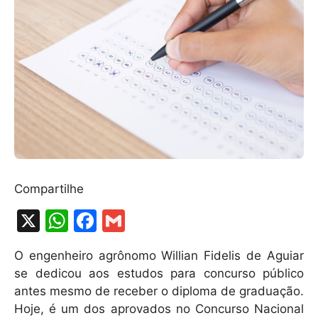
Compartilhe
X
W
F
G
h
a
m
O engenheiro agrônomo Willian Fidelis de Aguiar
at
c
ai
se dedicou aos estudos para concurso público
s
e
l
antes mesmo de receber o diploma de graduação.
A
b
Hoje, é um dos aprovados no Concurso Nacional