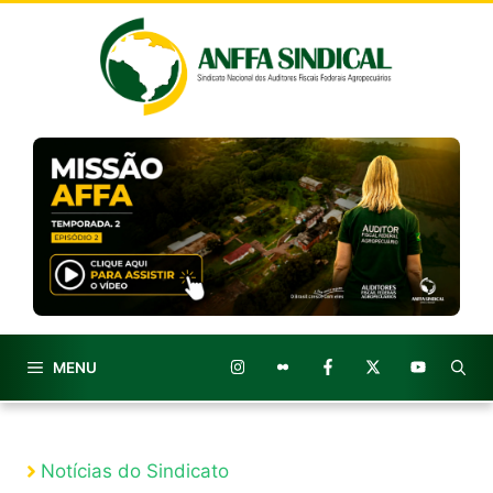
Pular
para
o
conteúdo
MENU
Notícias do Sindicato