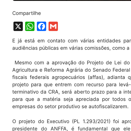
Compartilhe
X
W
F
G
h
a
m
E já está em contato com várias entidades par
at
c
ai
audiências públicas em várias comissões, como a
s
e
l
A
b
Mesmo com a aprovação do Projeto de Lei do A
Agricultura e Reforma Agrária do Senado Federal
p
o
fiscais federais agropecuários (affas), adiant
p
o
projeto para que entrem com recurso para levá-
k
terminativo da CRA, será aberto prazo para a in
para que a matéria seja apreciada por todos 
empresas do setor produtivo se autofiscalizarem.
O projeto do Executivo (PL 1.293/2021) foi ap
presidente do ANFFA, é fundamental que ele