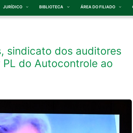
JURÍDICO
BIBLIOTECA
ÁREA DO FILIADO
 sindicato dos auditores
r PL do Autocontrole ao