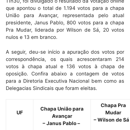
k
11h30, foi divulgado o resultado da votação online
que apontou o total de 1.194 votos para a chapa
União para Avançar, representada pelo atual
presidente, Janus Pablo, 800 votos para a chapa
Pra Mudar, liderada por Wilson de Sá, 20 votos
nulos e 13 em branco.
A seguir, deu-se início a apuração dos votos por
correspondência, os quais acrescentaram 214
votos à chapa atual e 136 votos à chapa de
oposição. Confira abaixo a contagem de votos
para a Diretoria Executiva Nacional bem como as
Delegacias Sindicais que foram eleitas.
Chapa Pra
Chapa União para
UF
Mudar
Avançar
– Wilson de Sá
– Janus Pablo –