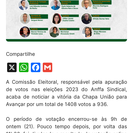
Compartilhe
X
W
F
G
h
a
m
A Comissão Eleitoral, responsável pela apuração
at
c
ai
de votos nas eleições 2023 do Anffa Sindical,
s
e
l
acaba de noticiar a vitória da Chapa União para
A
b
Avançar por um total de 1408 votos a 936.
p
o
O período de votação encerrou-se às 9h de
p
o
ontem (21). Pouco tempo depois, por volta das