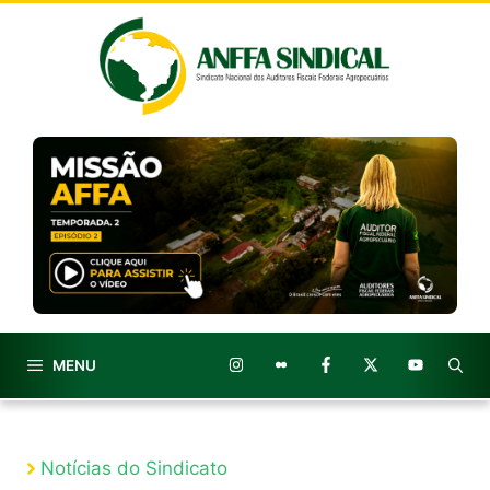
Pular
para
o
conteúdo
MENU
Notícias do Sindicato