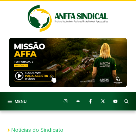
Pular
para
o
conteúdo
MENU
Notícias do Sindicato