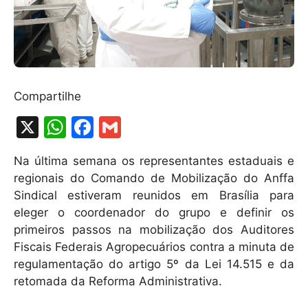
Compartilhe
X
W
F
G
h
a
m
Na última semana os representantes estaduais e
at
c
ai
regionais do Comando de Mobilização do Anffa
s
e
l
Sindical estiveram reunidos em Brasília para
A
b
eleger o coordenador do grupo e definir os
primeiros passos na mobilização dos Auditores
p
o
Fiscais Federais Agropecuários contra a minuta de
p
o
regulamentação do artigo 5º da Lei 14.515 e da
k
retomada da Reforma Administrativa.