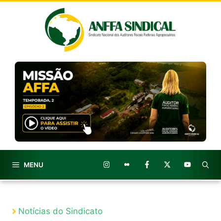
Pular
para
o
conteúdo
MENU
Notícias do Sindicato