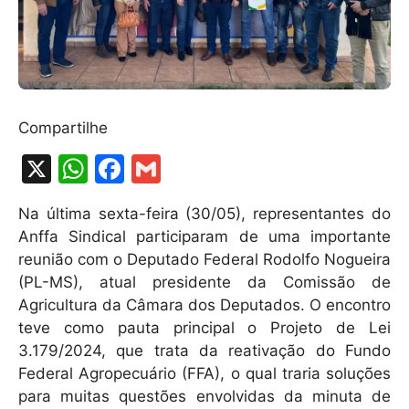
Compartilhe
X
W
F
G
h
a
m
Na última sexta-feira (30/05), representantes do
at
c
ai
Anffa Sindical participaram de uma importante
s
e
l
reunião com o Deputado Federal Rodolfo Nogueira
A
b
(PL-MS), atual presidente da Comissão de
Agricultura da Câmara dos Deputados. O encontro
p
o
teve como pauta principal o Projeto de Lei
p
o
3.179/2024, que trata da reativação do Fundo
k
Federal Agropecuário (FFA), o qual traria soluções
para muitas questões envolvidas da minuta de