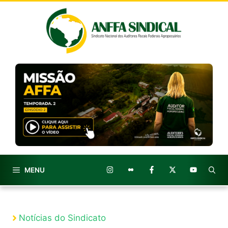
Pular
para
o
conteúdo
MENU
Notícias do Sindicato