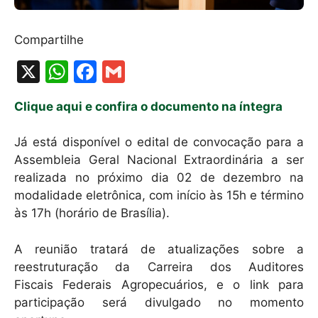
Compartilhe
X
W
F
G
h
a
m
Clique aqui e confira o documento na íntegra
at
c
ai
s
e
l
Já está disponível o edital de convocação para a
A
b
Assembleia Geral Nacional Extraordinária a ser
realizada no próximo dia 02 de dezembro na
p
o
modalidade eletrônica, com início às 15h e término
p
o
às 17h (horário de Brasília).
k
A reunião tratará de atualizações sobre a
reestruturação da Carreira dos Auditores
Fiscais Federais Agropecuários, e o link para
participação será divulgado no momento