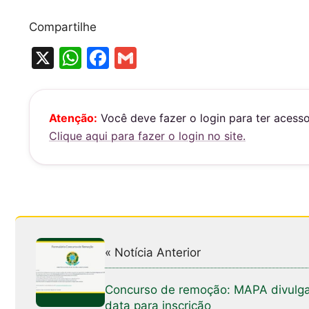
Compartilhe
X
W
F
G
h
a
m
at
c
ai
s
e
l
Atenção:
Você deve fazer o login para ter acess
Clique aqui para fazer o login no site.
A
b
p
o
p
o
k
« Notícia Anterior
Concurso de remoção: MAPA divulg
data para inscrição