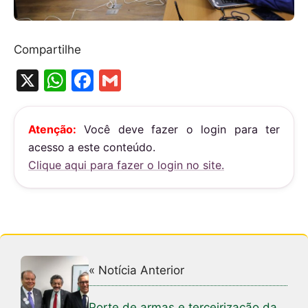
Compartilhe
X
W
F
G
h
a
m
at
c
ai
Atenção:
Você deve fazer o login para ter
s
e
l
acesso a este conteúdo.
A
b
Clique aqui para fazer o login no site.
p
o
p
o
k
« Notícia Anterior
Porte de armas e terceirização da