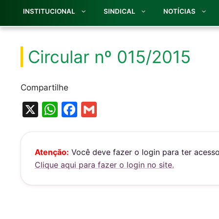
INSTITUCIONAL
SINDICAL
NOTÍCIAS
Circular nº 015/2015
Compartilhe
X
W
F
G
h
a
m
at
c
ai
s
e
l
Atenção:
Você deve fazer o login para ter acess
Clique aqui para fazer o login no site.
A
b
p
o
p
o
k