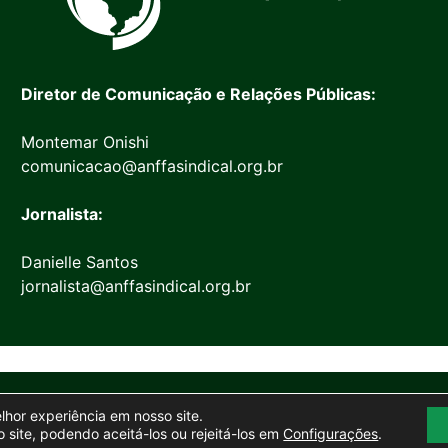
Diretor de Comunicação e Relações Públicas:
Montemar Onishi
comunicacao@anffasindical.org.br
Jornalista:
Danielle Santos
jornalista@anffasindical.org.br
© 2026 Anffa Sindical
elhor experiência em nosso site.
Site desenvolvido por
Marketing Objetivo
 site, podendo aceitá-los ou rejeitá-los em
Configurações
.